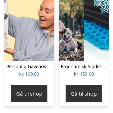
Personlig Gavepose til vin med Fotohjerte & Tekst
Ergonomisk Siddehynde i Gel
kr.
109,00
kr.
159,00
Gå til shop
Gå til shop