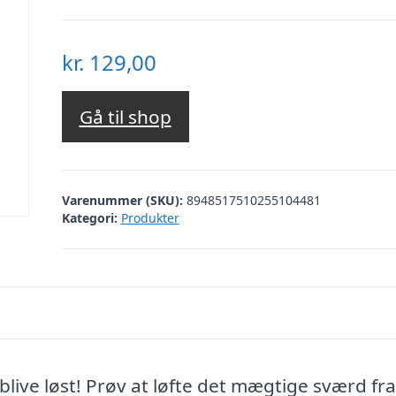
kr.
129,00
Gå til shop
Varenummer (SKU):
8948517510255104481
Kategori:
Produkter
blive løst! Prøv at løfte det mægtige sværd fra