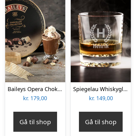
Baileys Opera Chokoladeæske
Spiegelau Whiskyglas med Gravering – Egen Tekst
kr.
179,00
kr.
149,00
Gå til shop
Gå til shop