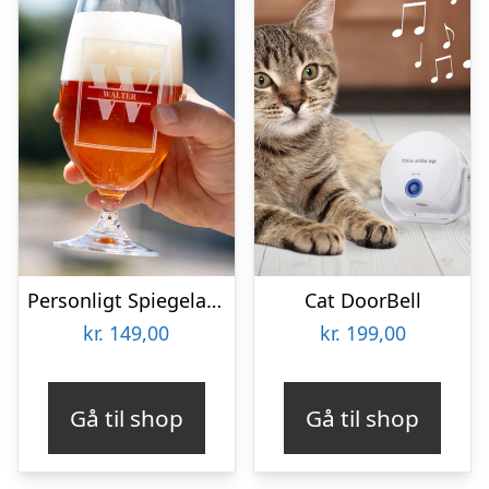
Personligt Spiegelau Ølglas med Gravering – Bogstav & Navn
Cat DoorBell
kr.
149,00
kr.
199,00
Gå til shop
Gå til shop