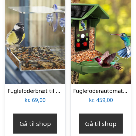
Fuglefoderbræt til Vinduet – Utenu
Fuglefoderautomat med Kamera Denver BFC-1200
kr.
69,00
kr.
459,00
Gå til shop
Gå til shop