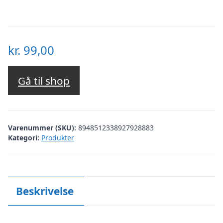
kr.
99,00
Gå til shop
Varenummer (SKU):
8948512338927928883
Kategori:
Produkter
Beskrivelse