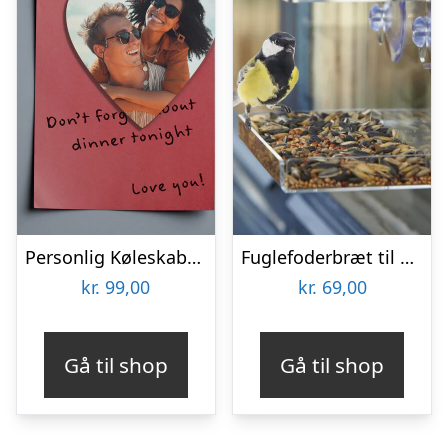
Personlig Køleskabsmagnet med Foto – Hjerte
Fuglefoderbræt til Vinduet – Utenu
kr.
99,00
kr.
69,00
Gå til shop
Gå til shop