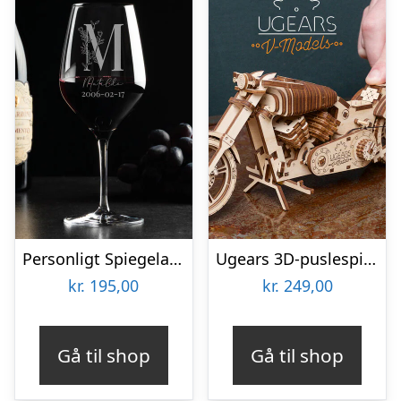
Personligt Spiegelau Rødvinsglas med Gravering – Bogstav, Navn & Dato
Ugears 3D-puslespil i Træ – MC
kr.
195,00
kr.
249,00
Gå til shop
Gå til shop