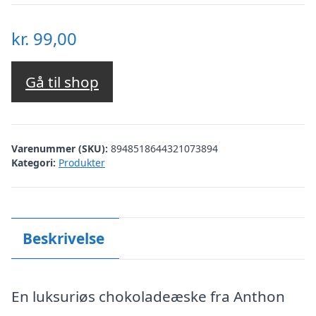
kr.
99,00
Gå til shop
Varenummer (SKU):
8948518644321073894
Kategori:
Produkter
Beskrivelse
En luksuriøs chokoladeæske fra Anthon